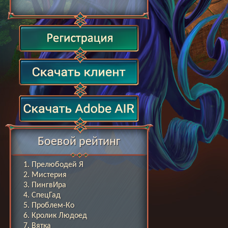
Боевой рейтинг
Прелюбодей Я
Мистерия
ПингвИра
СпецГад
Проблем-Ко
Кролик Людоед
Вятка