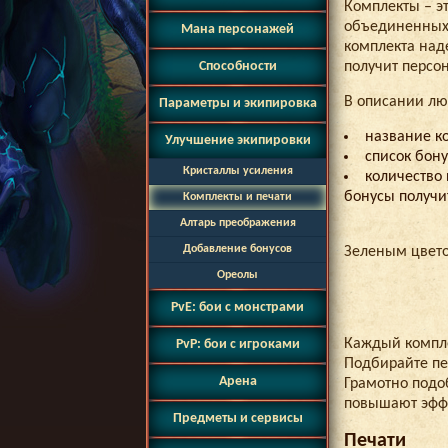
Комплекты – э
объединенных
Мана персонажей
комплекта наде
Способности
получит персо
В описании лю
Параметры и экипировка
название ко
Улучшение экипировки
список бону
Кристаллы усиления
количество 
бонусы получи
Комплекты и печати
Алтарь преображения
Добавление бонусов
Зеленым цвето
Ореолы
PvE: бои с монстрами
Каждый компле
PvP: бои с игроками
Подбирайте пе
Арена
Грамотно подо
повышают эффе
Предметы и сервисы
Печати