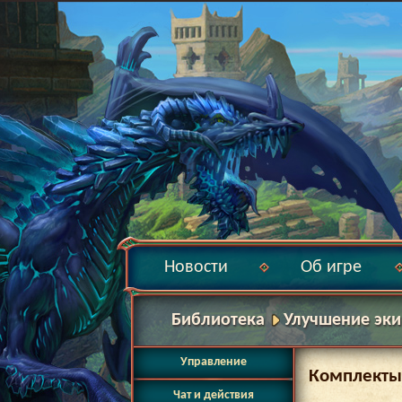
Новости
Об игре
Библиотека
Улучшение эк
Управление
Комплекты
Чат и действия