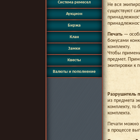
Система ремесел
Не вся экипир
существуют сам
Аукцион
принадлежности
принадлежност
Биржа
Печать
— особ
Клан
бонусами конк
комплекту.
Замки
Чтобы примени
предмет. Прим
Квесты
экипировки к 
Валюты и пополнение
Разрушитель п
из предмета э
комплекту, то 
комплекта.
Печати можно 
в процессе в