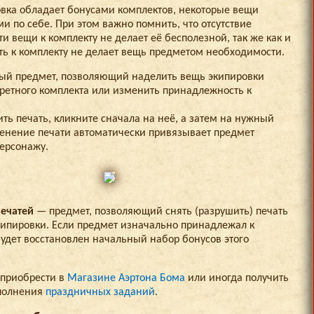
овка обладает бонусами комплектов, некоторые вещи
и по себе. При этом важно помнить, что отсутствие
 вещи к комплекту не делает её бесполезной, так же как и
ь к комплекту не делает вещь предметом необходимости.
ый предмет, позволяющий наделить вещь экипировки
ретного комплекта или изменить принадлежность к
ть печать, кликните сначала на неё, а затем на нужный
енение печати автоматически привязывает предмет
персонажу.
ечатей
— предмет, позволяющий снять (разрушить) печать
кипировки. Если предмет изначально принадлежал к
будет восстановлен начальный набор бонусов этого
приобрести в
Магазине Аэртона Бома
или иногда получить
ыполнения
праздничных заданий
.