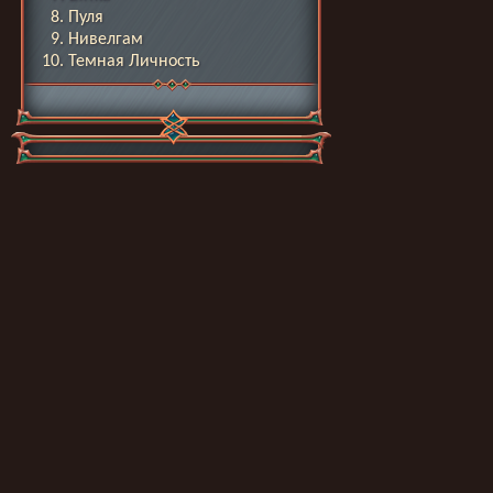
Пуля
Нивелгам
Темная Личность