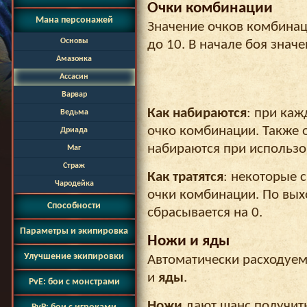
Очки комбинации
Мана персонажей
Значение очков комбинац
Основы
до 10. В начале боя значе
Амазонка
Ассасин
Варвар
Как набираются
: при каж
Ведьма
очко комбинации. Также 
Дриада
набираются при использ
Маг
Страж
Как тратятся
: некоторые 
Чародейка
очки комбинации. По выхо
Способности
сбрасывается на 0.
Параметры и экипировка
Ножи и яды
Улучшение экипировки
Автоматически расходуем
и
яды
.
PvE: бои с монстрами
Ножи
дают шанс получить