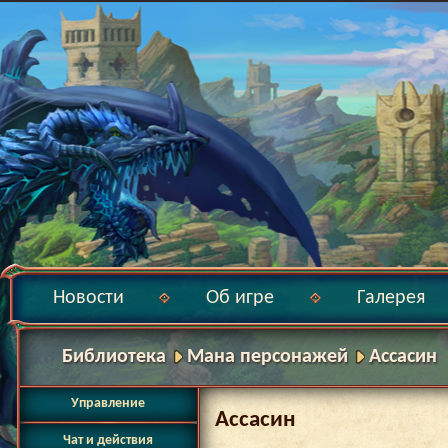
Новости
Об игре
Галерея
Библиотека
Мана персонажей
Ассасин
Управление
Ассасин
Чат и действия