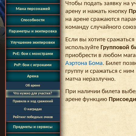
Чтобы подать заявку на уч
Мана персонажей
арену и нажать кнопку
Пр
на арене сражаются парам
Способности
команду случайного союз
Параметры и экипировка
Если вы хотите сражаться
Улучшение экипировки
используйте
Групповой б
PvE: бои с монстрами
приобрести в любом мага
Аэртона Бома
. Билет поз
PvP: бои с игроками
группу и сражаться с ним
Арена
матча неразлучно.
Об арене
При наличии билета выбе
Что нужно для участия?
арене функцию
Присоеди
Правила и ход сражений
О наградах
Рейтинг победных очков
Предметы и сервисы