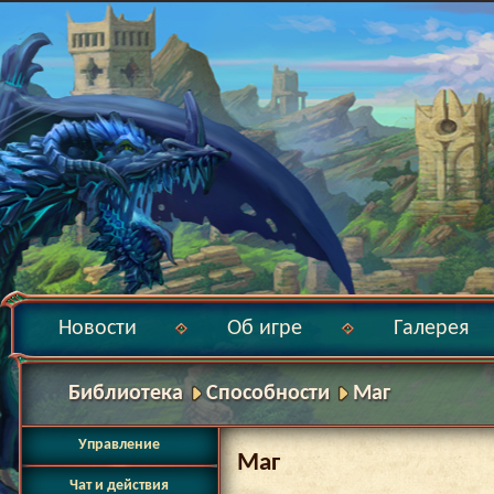
Новости
Об игре
Галерея
Библиотека
Способности
Маг
Управление
Маг
Чат и действия