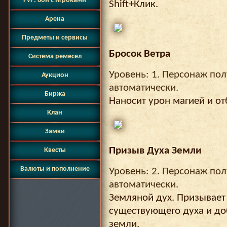
PvP: бои с игроками
Shift+Клик.
Арена
Предметы и сервисы
Бросок Ветра
Система ремесел
Уровень: 1. Персонаж пол
Аукцион
автоматически.
Биржа
Наносит урон магией и от
Клан
Замки
Призыв Духа Земли
Квесты
Валюты и пополнение
Уровень: 2. Персонаж пол
автоматически.
Земляной дух. Призывает
существующего духа и до
земли.