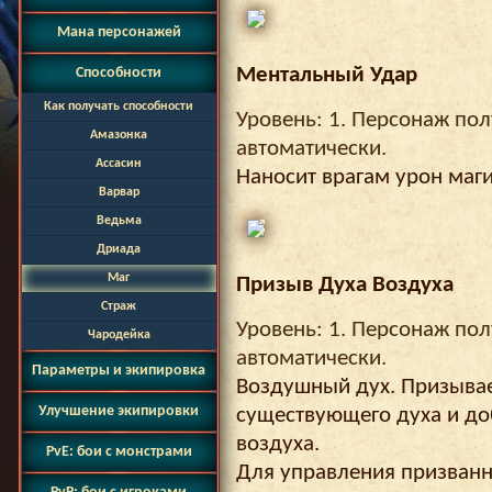
Мана персонажей
Ментальный Удар
Способности
Как получать способности
Уровень: 1. Персонаж пол
Амазонка
автоматически.
Ассасин
Наносит врагам урон маги
Варвар
Ведьма
Дриада
Маг
Призыв Духа Воздуха
Страж
Уровень: 1. Персонаж пол
Чародейка
автоматически.
Параметры и экипировка
Воздушный дух. Призывае
Улучшение экипировки
существующего духа и до
воздуха.
PvE: бои с монстрами
Для управления призван