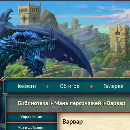
Новости
Об игре
Галерея
Библиотека
Мана персонажей
Варвар
Управление
Варвар
Чат и действия