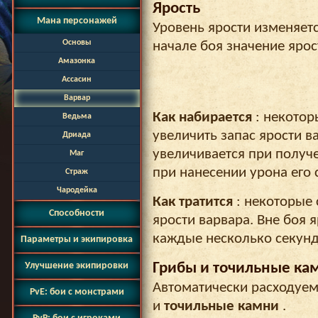
Ярость
Мана персонажей
Уровень ярости изменяется
Основы
начале боя значение ярос
Амазонка
Ассасин
Варвар
Как набирается
: некото
Ведьма
увеличить запас ярости в
Дриада
увеличивается при получ
Маг
при нанесении урона его 
Страж
Чародейка
Как тратится
: некоторые 
Способности
ярости варвара. Вне боя 
каждые несколько секунд
Параметры и экипировка
Улучшение экипировки
Грибы и точильные ка
Автоматически расходуе
PvE: бои с монстрами
и
точильные камни
.