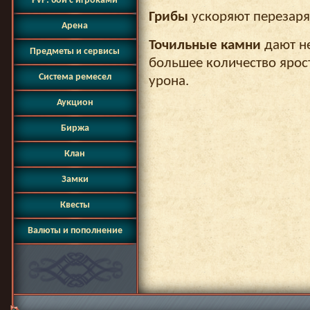
PvP: бои с игроками
Грибы
ускоряют перезаряд
Арена
Точильные камни
дают н
Предметы и сервисы
большее количество ярос
Система ремесел
урона.
Аукцион
Биржа
Клан
Замки
Квесты
Валюты и пополнение