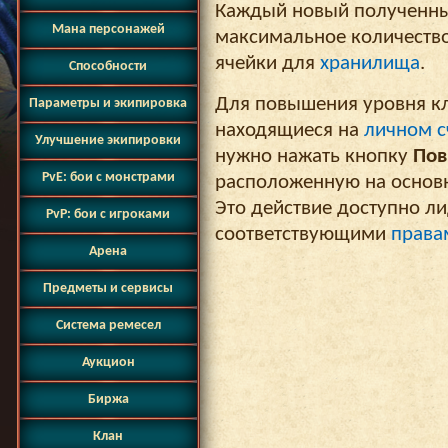
Каждый новый полученны
Мана персонажей
максимальное количество
ячейки для
хранилища
.
Способности
Для повышения уровня к
Параметры и экипировка
находящиеся на
личном с
Улучшение экипировки
нужно нажать кнопку
Пов
PvE: бои с монстрами
расположенную на основн
Это действие доступно ли
PvP: бои с игроками
соответствующими
права
Арена
Предметы и сервисы
Система ремесел
Аукцион
Биржа
Клан