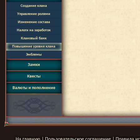
Создание клана
Управление ролями
Изменение состава
Налоги на заработок
Клановый банк
Повышение уровня клана
Эмблемы
Замки
Квесты
Валюты и пополнение
На главную
|
Пользовательское соглашение
|
Правила и