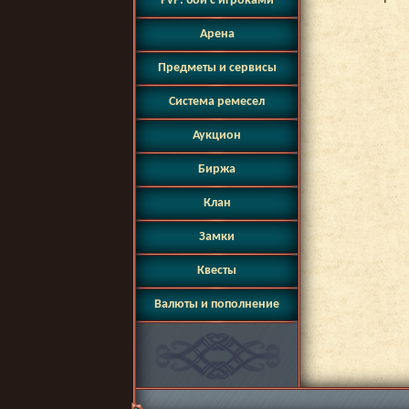
PvP: бои с игроками
Арена
Предметы и сервисы
Система ремесел
Аукцион
Биржа
Клан
Замки
Квесты
Валюты и пополнение