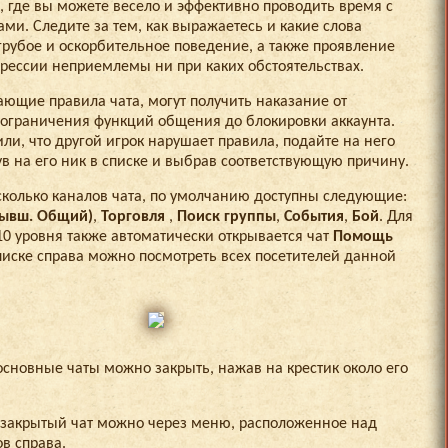
о, где вы можете весело и эффективно проводить время с
ми. Следите за тем, как выражаетесь и какие слова
 грубое и оскорбительное поведение, а также проявление
грессии неприемлемы ни при каких обстоятельствах.
ающие правила чата, могут получить наказание от
ограничения функций общения до блокировки аккаунта.
ли, что другой игрок нарушает правила, подайте на него
ув на его ник в списке и выбрав соответствующую причину.
сколько каналов чата, по умолчанию доступны следующие:
бывш. Общий)
,
Торговля
,
Поиск группы
,
События
,
Бой
. Для
10 уровня также автоматически открывается чат
Помощь
списке справа можно посмотреть всех посетителей данной
основные чаты можно закрыть, нажав на крестик около его
 закрытый чат можно через меню, расположенное над
в справа.