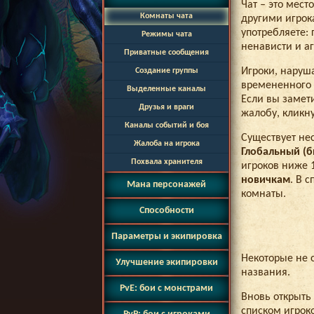
Чат – это мест
Комнаты чата
другими игрока
употребляете:
Режимы чата
ненависти и а
Приватные сообщения
Игроки, наруш
Создание группы
времененного 
Выделенные каналы
Если вы замети
Друзья и враги
жалобу, кликн
Каналы событий и боя
Существует не
Жалоба на игрока
Глобальный (
Похвала хранителя
игроков ниже 
новичкам
. В 
Мана персонажей
комнаты.
Способности
Параметры и экипировка
Некоторые не 
Улучшение экипировки
названия.
PvE: бои с монстрами
Вновь открыть
списком игроко