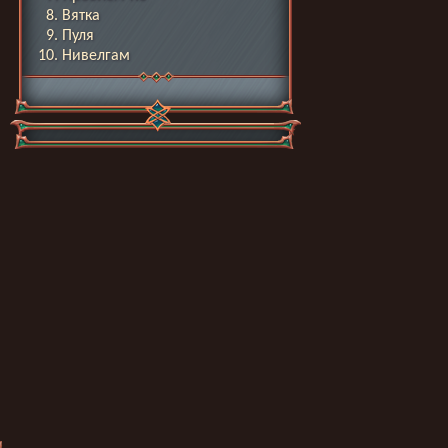
Вятка
Пуля
Нивелгам