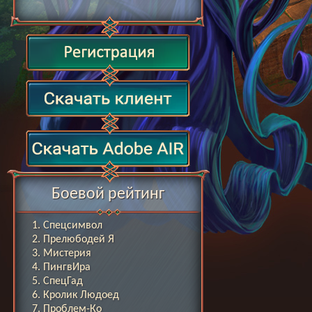
Боевой рейтинг
Спецсимвол
Прелюбодей Я
Мистерия
ПингвИра
СпецГад
Кролик Людоед
Проблем-Ко