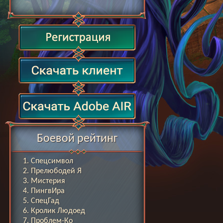
Боевой рейтинг
Спецсимвол
Прелюбодей Я
Мистерия
ПингвИра
СпецГад
Кролик Людоед
Проблем-Ко