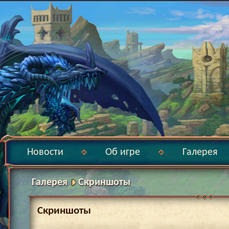
Новости
Об игре
Галерея
Галерея
Скриншоты
Скриншоты