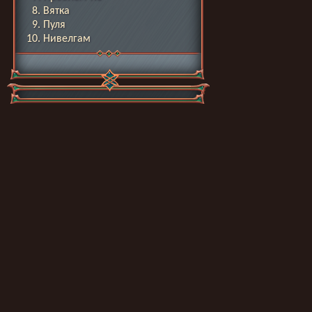
Вятка
Пуля
Нивелгам